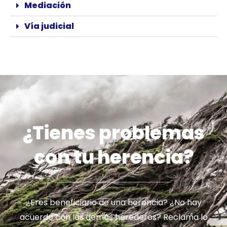
Mediación
Vía judicial
¿Tienes problemas
con tu herencia?
¿Eres beneficiario de una herencia? ¿No hay
acuerdo con los demás herederos? Reclama lo