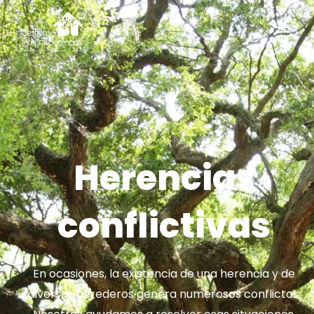
Ir
MAI
al
MEN
contenido
Herencias
conflictivas
En ocasiones, la existencia de una herencia y de
diversos herederos genera numerosos conflictos.