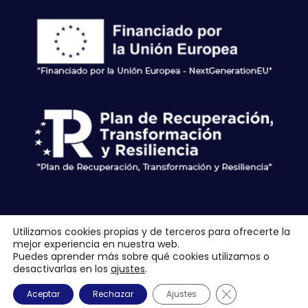
Utilizamos cookies propias y de terceros para ofrecerte la
© 2026 Gestión Integral de Herencias. Todos los Derechos Reservados.
mejor experiencia en nuestra web.
Esta empresa ha sido beneficiaria de 6.000 euros de subvención en el marco
Puedes aprender más sobre qué cookies utilizamos o
desactivarlas en los
ajustes
.
del programa Fomento de la contratación en el ámbito de la Comunidad de
Madrid, línea: contratación estable de personas jóvenes. Convocatoria 2024.
CERRAR EL BANNE
Aceptar
Rechazar
Ajustes