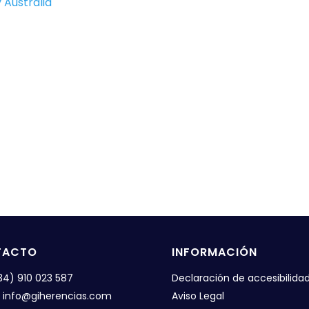
 Australia
TACTO
INFORMACIÓN
+34) 910 023 587
Declaración de accesibilida
: info@giherencias.com
Aviso Legal