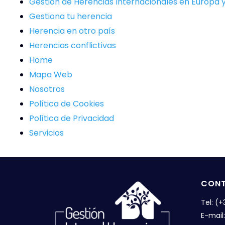
Gestión de Herencias Internacionales en Europa y
Gestiona tu herencia
Herencia en otro país
Herencias conflictivas
Home
Mapa Web
Nosotros
Política de Cookies
Política de Privacidad
Servicios
CON
Tel: (
E-mail