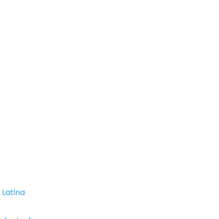
Herencia Internacional
Nosotros
¿Hemos conta
 Latina