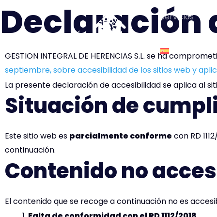
Declaración 
Ir
Servicios
al
contenido
Español
GESTION INTEGRAL DE HERENCIAS S.L. se ha comprometid
septiembre, sobre accesibilidad de los sitios web y apli
La presente declaración de accesibilidad se aplica al s
Situación de cumpl
Este sitio web es
parcialmente conforme
con RD 1112
continuación.
Contenido no acces
El contenido que se recoge a continuación no es accesibl
Falta de conformidad con el RD 1112/2018